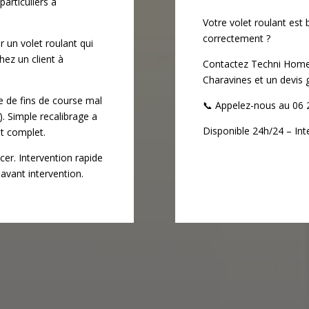
articuliers à
Votre volet roulant est
correctement ?
 un volet roulant qui
hez un client à
Contactez Techni Home 
Charavines et un devis g
me de fins de course mal
📞
Appelez-nous au 06 
. Simple recalibrage a
Disponible 24h/24 – Int
nt complet.
acer. Intervention rapide
 avant intervention.