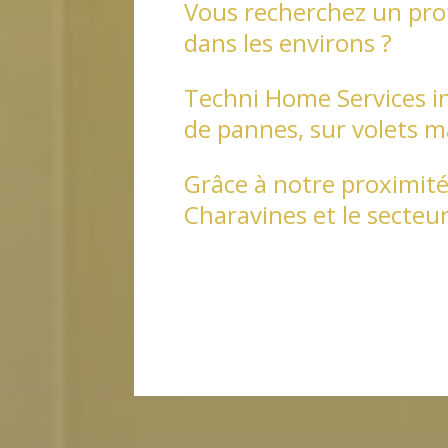
Vous recherchez un prof
dans les environs ?
Techni Home Services i
de pannes, sur volets 
Grâce à notre proximité
Charavines et le secte