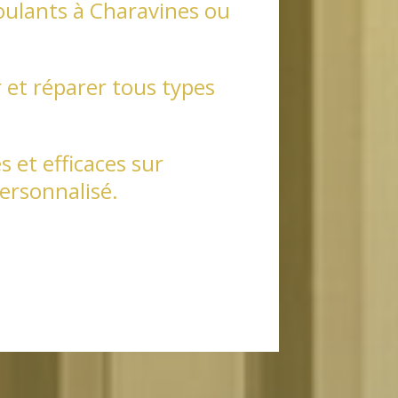
oulants à Charavines ou
 et réparer tous types
 et efficaces sur
ersonnalisé.