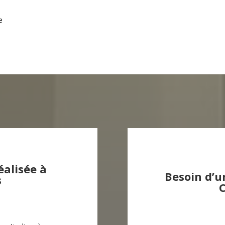
e
éalisée à
Besoin d’u
s
C