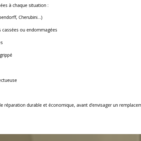
es à chaque situation :
ndorff, Cherubini…)
es cassées ou endommagées
es
grippé
ectueuse
 de réparation durable et économique, avant d’envisager un remplace