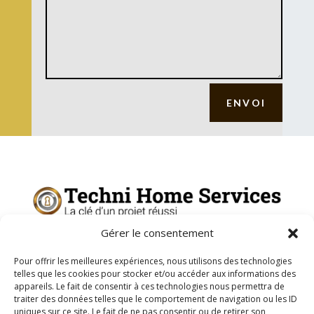
ENVOI
Gérer le consentement
Techni Home Services
est votre artisan local pour la
Pour offrir les meilleures expériences, nous utilisons des technologies
réparation de volets roulants et stores motorisés, et
telles que les cookies pour stocker et/ou accéder aux informations des
l’installation de menuiseries Made in France en Isère.
appareils. Le fait de consentir à ces technologies nous permettra de
traiter des données telles que le comportement de navigation ou les ID
uniques sur ce site. Le fait de ne pas consentir ou de retirer son