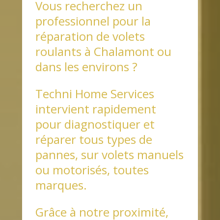
Vous recherchez un
professionnel pour la
réparation de volets
roulants à Chalamont ou
dans les environs ?
Techni Home Services
intervient rapidement
pour diagnostiquer et
réparer tous types de
pannes, sur volets manuels
ou motorisés, toutes
marques.
Grâce à notre proximité,