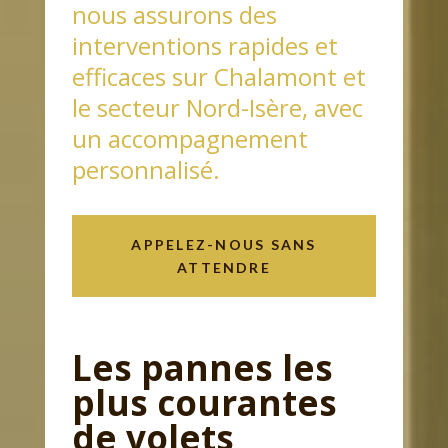
nous assurons des
interventions rapides et
efficaces sur Chalamont et
le secteur Nord-Isère, avec
un accompagnement
personnalisé.
APPELEZ-NOUS SANS
ATTENDRE
Les pannes les
plus courantes
de volets